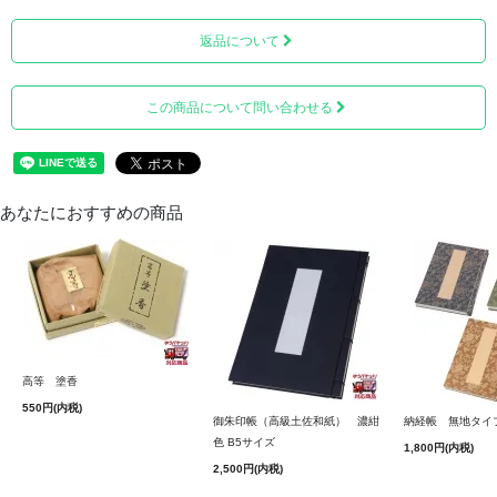
全国1級河川水質第一位にも選ばれた日本一の清流「仁淀
川」生まれの土佐和紙は、種類の多さ、軽い、破れにく
返品について
い、劣化しにくいというのが特徴で、紙の質感、ページを
繰るときの手触りや音がすごく滑らかだと好評頂いており
この商品について問い合わせる
ます。
B5サイズの空白ページが100ページ綴じられています。
あなたにおすすめの商品
高等 塗香
550円(内税)
御朱印帳（高級土佐和紙） 濃紺
納経帳 無地タイ
色 B5サイズ
1,800円(内税)
2,500円(内税)