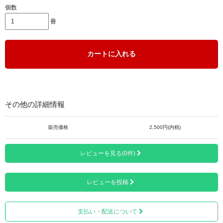
個数
天皇陛下への献上品として1000年の歴史を誇る高知県いの
冊
町ブランドの土佐和紙を使用しました。
カートに入れる
その他の詳細情報
販売価格
2,500円(内税)
レビューを見る(0件)
レビューを投稿
支払い・配送について