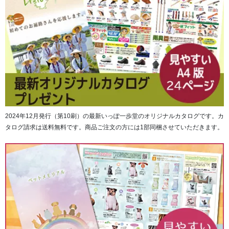
ビニールカバーは付いておりません。
■サイズ＝縦約26cm、横約18cm、厚み約1.8cm
■綴じ方法＝和綴じ(四つ目綴じ)
2024年12月発行（第10刷）の最新いっぽ一歩堂のオリジナルカタログです。カ
■本紙素材＝土佐和紙 100ページ 和紙の間にも特殊紙を
タログ請求は送料無料です。商品ご注文の方には1部同梱させていただきます。
挟み込み
■重量 ＝約460g