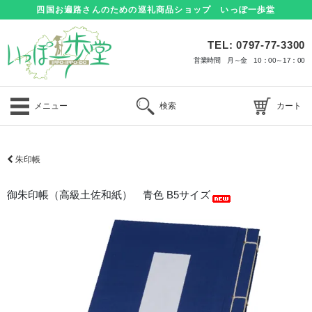
四国お遍路さんのための巡礼商品ショップ いっぽ一歩堂
TEL: 0797-77-3300
営業時間 月～金 10：00～17：00
メニュー
検索
カート
朱印帳
御朱印帳（高級土佐和紙） 青色 B5サイズ