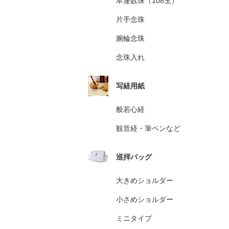
本連数珠（108玉）
片手念珠
腕輪念珠
念珠入れ
写経用紙
般若心経
観音経・筆ペンなど
巡拝バッグ
大きめショルダー
小さめショルダー
ミニタイプ