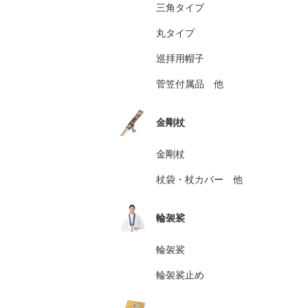
三角タイプ
丸タイプ
巡拝用帽子
菅笠付属品 他
金剛杖
金剛杖
杖袋・杖カバー 他
輪袈裟
輪袈裟
輪袈裟止め