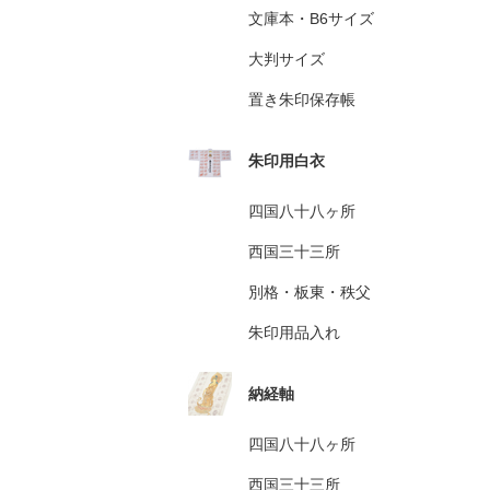
文庫本・B6サイズ
大判サイズ
置き朱印保存帳
朱印用白衣
四国八十八ヶ所
西国三十三所
別格・板東・秩父
朱印用品入れ
納経軸
四国八十八ヶ所
西国三十三所