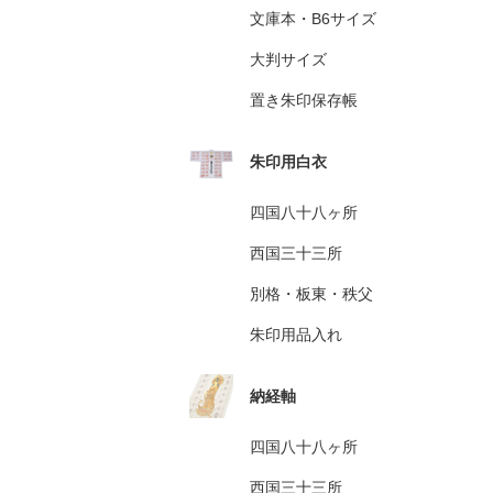
文庫本・B6サイズ
大判サイズ
置き朱印保存帳
朱印用白衣
四国八十八ヶ所
西国三十三所
別格・板東・秩父
朱印用品入れ
納経軸
四国八十八ヶ所
西国三十三所