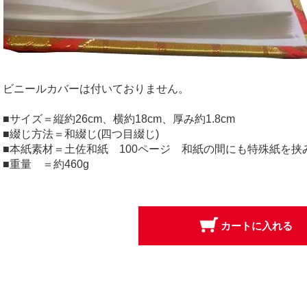
ビニールカバーは付いておりません。
■サイズ＝縦約26cm、横約18cm、厚み約1.8cm
■綴じ方法＝和綴じ(四つ目綴じ)
■本紙素材＝土佐和紙 100ページ 和紙の間にも特殊紙を挟
■重量 ＝約460g