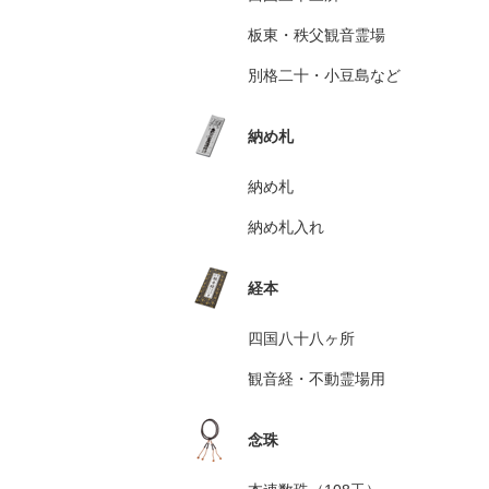
板東・秩父観音霊場
別格二十・小豆島など
納め札
納め札
納め札入れ
経本
四国八十八ヶ所
観音経・不動霊場用
念珠