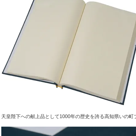
天皇陛下への献上品として1000年の歴史を誇る高知県いの