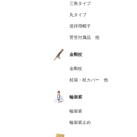
三角タイプ
丸タイプ
巡拝用帽子
菅笠付属品 他
金剛杖
金剛杖
杖袋・杖カバー 他
輪袈裟
輪袈裟
輪袈裟止め