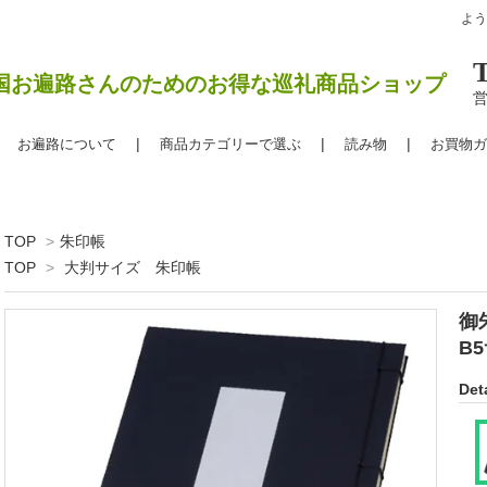
よ
国お遍路さんのためのお得な巡礼商品ショップ
営
お遍路について
商品カテゴリーで選ぶ
読み物
お買物ガ
TOP
>
朱印帳
TOP
>
大判サイズ 朱印帳
御
B
Deta