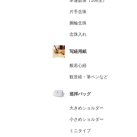
本連数珠（108玉）
片手念珠
腕輪念珠
念珠入れ
写経用紙
般若心経
観音経・筆ペンなど
巡拝バッグ
大きめショルダー
小さめショルダー
ミニタイプ