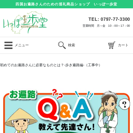
四国お遍路さんのための巡礼商品ショップ いっぽ一歩堂
TEL: 0797-77-3300
営業時間 月～金 10：00～17：00
メニュー
検索
カート
初めてのお遍路さんに必要なものとは？-歩き遍路編-（工事中）