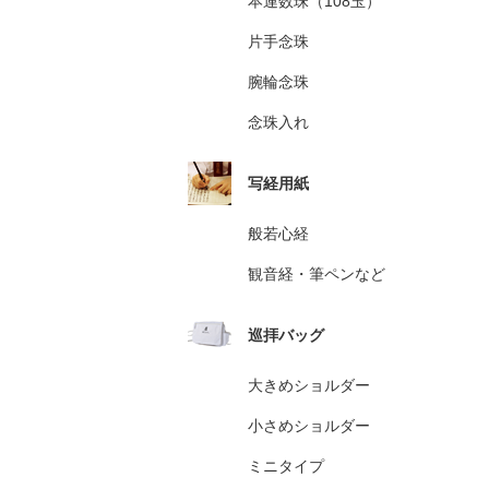
本連数珠（108玉）
片手念珠
腕輪念珠
念珠入れ
写経用紙
般若心経
観音経・筆ペンなど
巡拝バッグ
大きめショルダー
小さめショルダー
ミニタイプ