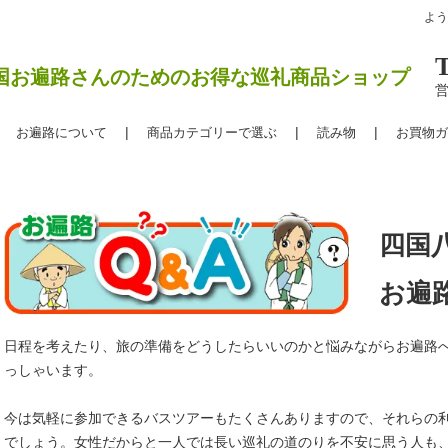
よ
国お遍路さんのためのお得な巡礼商品ショップ
営
お遍路について
商品カテゴリーで選ぶ
読み物
お買物ガ
四国
お遍
日程を考えたり、旅の準備をどうしたらいいのかと悩みながらお遍路
っしゃいます。
今は気軽に参加できるバスツアーもたくさんありますので、それらの
でしょう。女性だからと一人では長い巡礼の道のりを不安に思う人も