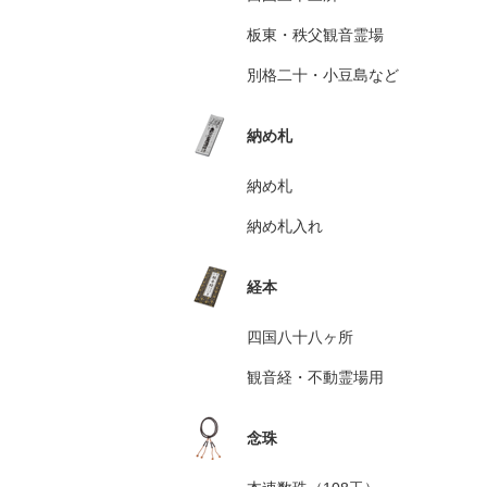
板東・秩父観音霊場
別格二十・小豆島など
納め札
納め札
納め札入れ
経本
四国八十八ヶ所
観音経・不動霊場用
念珠