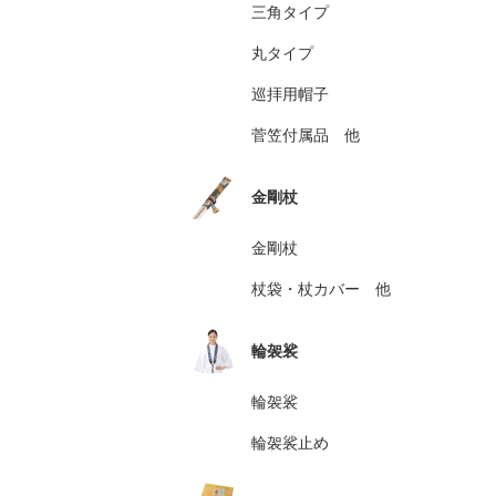
三角タイプ
丸タイプ
巡拝用帽子
菅笠付属品 他
金剛杖
金剛杖
杖袋・杖カバー 他
輪袈裟
輪袈裟
輪袈裟止め