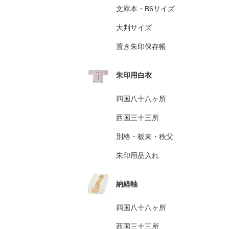
文庫本・B6サイズ
大判サイズ
置き朱印保存帳
朱印用白衣
四国八十八ヶ所
西国三十三所
別格・板東・秩父
朱印用品入れ
納経軸
四国八十八ヶ所
西国三十三所