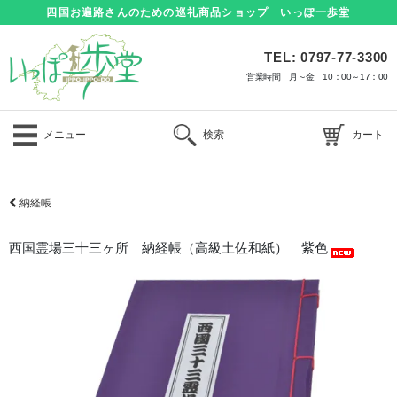
四国お遍路さんのための巡礼商品ショップ いっぽ一歩堂
TEL: 0797-77-3300
営業時間 月～金 10：00～17：00
メニュー
検索
カート
納経帳
西国霊場三十三ヶ所 納経帳（高級土佐和紙） 紫色