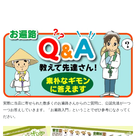
4ページ目から、西国札所の第1番青岸渡寺から第33番華厳
寺までの33ヶ寺のご詠歌入りご朱印ページに加え、法起
院、元慶寺、花山院のご詠歌入りご朱印ページが綴じられ
実際に当店に寄せられた数多くのお遍路さんからのご質問に、公認先達が一つ
ています。
一つお答えしていきます。「お遍路入門」ということでぜひ参考になさってく
ださい。