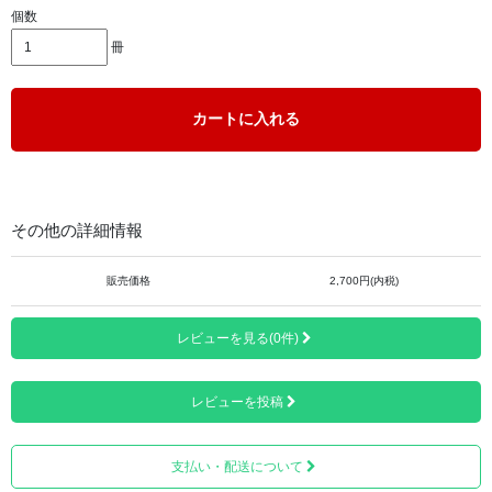
個数
冊
天皇陛下への献上品として1000年の歴史を誇る高知県いの
町ブランドの土佐和紙を使用しました。
カートに入れる
全国1級河川水質第一位にも選ばれた日本一の清流「仁淀
川」生まれの土佐和紙は、種類の多さ、軽い、破れにく
い、劣化しにくいというのが特徴で、紙の質感、ページを
繰るときの手触りや音がすごく滑らかだと好評頂いており
その他の詳細情報
ます。
1ページ目に観音様が描かれております。
販売価格
2,700円(内税)
レビューを見る(0件)
レビューを投稿
支払い・配送について