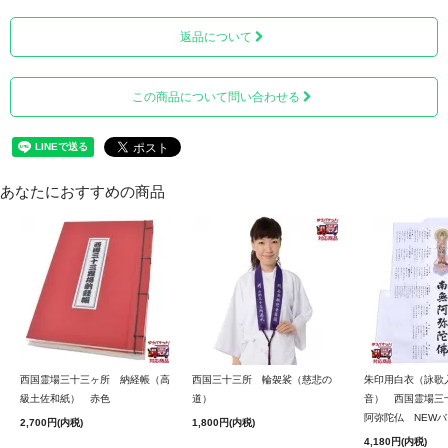
返品について
この商品について問い合わせる
あなたにおすすめの商品
2ページ目に延命十句観音経が記されております。
西国霊場三十三ヶ所 納経帳（高
西国三十三所 輪袈裟（慈悲の
朱印用白衣（詠歌
級土佐和紙） 赤色
道）
音） 西国霊場三
阿弥陀仏 NEW
2,700円(内税)
1,800円(内税)
4,180円(内税)