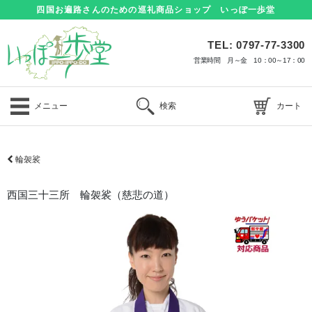
四国お遍路さんのための巡礼商品ショップ いっぽ一歩堂
TEL: 0797-77-3300
営業時間 月～金 10：00～17：00
メニュー
検索
カート
輪袈裟
西国三十三所 輪袈裟（慈悲の道）