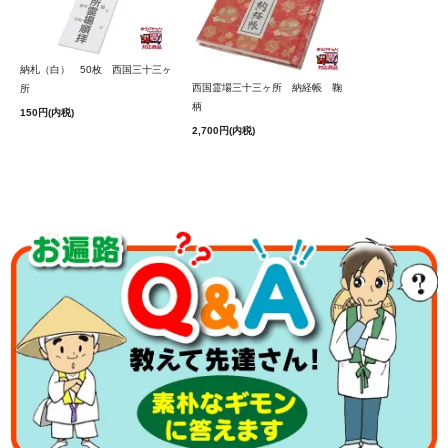
■西国三十三所 輪袈裟（慈悲の道） 紫色
納札（白） 50枚 西国三十三ヶ
西国霊場三十三ヶ所 納経帳 鞠
また、襟元には、「慈悲の道」の文字がプリントされてい
所
柄
ます。
150円(内税)
2,700円(内税)