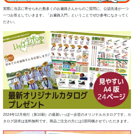
実際に当店に寄せられた数多くのお遍路さんからのご質問に、公認先達が一つ
（「慈悲の道」は西国三十三所のキャッチコピーです）
一つお答えしていきます。「お遍路入門」ということでぜひ参考になさってく
ださい。
輪袈裟とは略式の法衣で、巡拝しやすいように首から掛け
るようになっています。霊場の巡拝には法衣はかかせませ
ん。
輪袈裟を外すときには下に直接置かず、必ず上座や机の上
に置き、お手洗いや食事の際は必ず取り外すのがマナーと
されています。
■重量＝約40g
2024年12月発行（第10刷）の最新いっぽ一歩堂のオリジナルカタログです。カ
タログ請求は送料無料です。商品ご注文の方には1部同梱させていただきます。