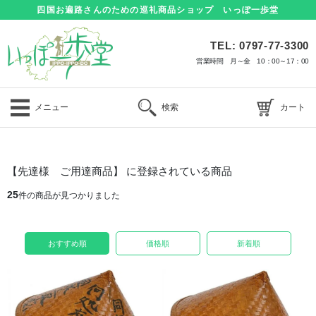
四国お遍路さんのための巡礼商品ショップ いっぽ一歩堂
TEL: 0797-77-3300
営業時間 月～金 10：00～17：00
メニュー
検索
カート
【先達様 ご用達商品】 に登録されている商品
25
件の商品が見つかりました
おすすめ順
価格順
新着順