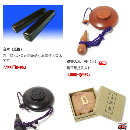
音木（黒檀）
高い澄んだ音が印象的な本黒檀の音木
です。
塗香入れ 桜（大）
7,500円(内税)
携帯用塗香入れ
4,000円(内税)