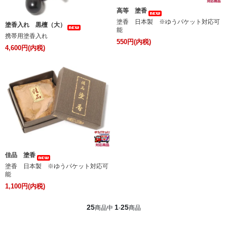
高等 塗香
塗香 日本製 ※ゆうパケット対応可
塗香入れ 黒檀（大）
能
携帯用塗香入れ
550円(内税)
4,600円(内税)
佳品 塗香
塗香 日本製 ※ゆうパケット対応可
能
1,100円(内税)
25
1
25
商品中
-
商品