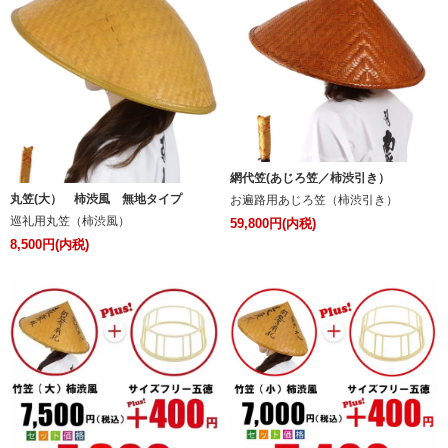
網代笠(あじろ笠／柿渋引き）
丸笠(大） 柿渋風 無地タイプ
お遍路用あじろ笠（柿渋引き）
巡礼用丸笠（柿渋風）
59,800円(内税)
8,500円(内税)