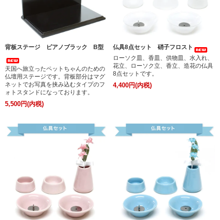
背板ステージ ピアノブラック B型
仏具8点セット 硝子フロスト
ローソク皿、香皿、供物皿、水入れ、
花立、ローソク立、香立、造花の仏具
天国へ旅立ったペットちゃんのための
8点セットです。
仏壇用ステージです。背板部分はマグ
ネットでお写真を挟み込むタイプのフ
4,400円(内税)
ォトスタンドになっております。
5,500円(内税)