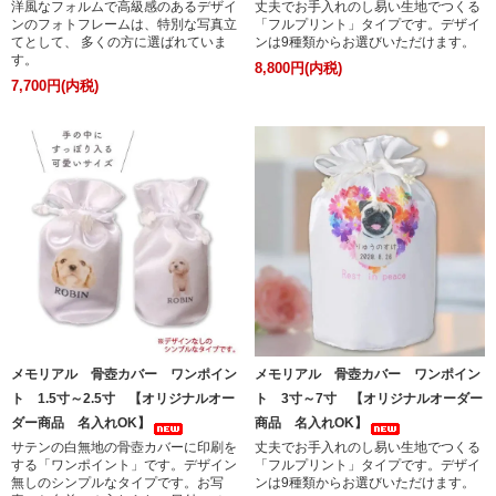
洋風なフォルムで高級感のあるデザイ
丈夫でお手入れのし易い生地でつくる
ンのフォトフレームは、特別な写真立
「フルプリント」タイプです。デザイ
てとして、 多くの方に選ばれていま
ンは9種類からお選びいただけます。
す。
8,800円(内税)
7,700円(内税)
メモリアル 骨壺カバー ワンポイン
メモリアル 骨壺カバー ワンポイン
ト 1.5寸～2.5寸 【オリジナルオー
ト 3寸～7寸 【オリジナルオーダー
ダー商品 名入れOK】
商品 名入れOK】
サテンの白無地の骨壺カバーに印刷を
丈夫でお手入れのし易い生地でつくる
する「ワンポイント」です。デザイン
「フルプリント」タイプです。デザイ
無しのシンプルなタイプです。お写
ンは9種類からお選びいただけます。