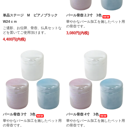
単品ステージ M ピアノブラック
パール骨壺 2.3寸 3色
W24ｃｍ
華やかなパール加工を施したペット用
の骨壺です。
ご遺影、お位牌、骨壺、仏具セットな
どを置いてご使用頂けます。
3,080円(内税)
4,400円(内税)
パール骨壺 3寸 3色
パール骨壺 4寸 3色
華やかなパール加工を施したペット用
華やかなパール加工を施したペット用
の骨壺です。
の骨壺です。