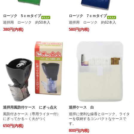
ローソク 5ｃｍタイプ
ローソク 7ｃｍタイプ
巡拝用 ローソク 約50本入
巡拝用 ローソク 約62本入
380円(内税)
580円(内税)
巡拝用風防付ケース にぎっ点火
巡拝ケース 白
風防付きケース（専用ライター付）
巡拝に便利な線香とローソク、ライタ
にぎってかる～く火がつく
ーを収納するコンパクトなケースで
す。
650円(内税)
800円(内税)