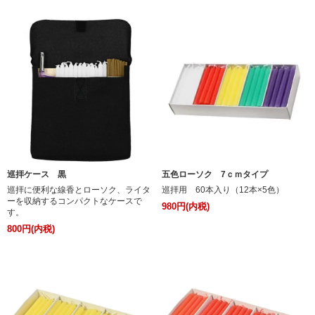
巡拝ケース 黒
五色ローソク 7ｃｍタイプ
巡拝に便利な線香とローソク、ライタ
巡拝用 60本入り（12本×5色）
ーを収納するコンパクトなケースで
980円(内税)
す。
800円(内税)