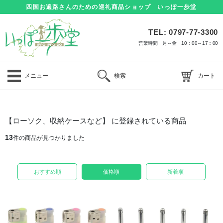
四国お遍路さんのための巡礼商品ショップ いっぽ一歩堂
TEL: 0797-77-3300
営業時間 月～金 10：00～17：00
メニュー
検索
カート
【ローソク、収納ケースなど】 に登録されている商品
13
件の商品が見つかりました
おすすめ順
価格順
新着順