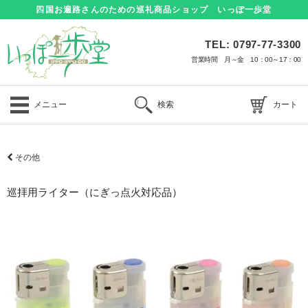
四国お遍路さんのための巡礼商品ショップ いっぽ一歩堂
TEL: 0797-77-3300
営業時間 月～金 10：00～17：00
メニュー
検索
カート
その他
巡拝用ライター（にぎっ点火対応品）