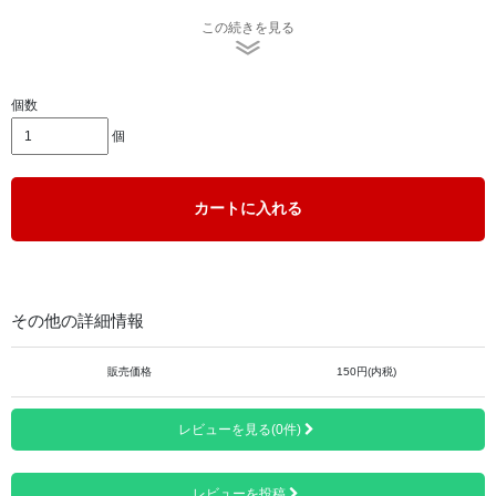
取り扱いには充分にご注意ください。
この続きを見る
■サイズ＝高さ8.3cm×幅2.5cm×厚さ1.2cm
■本体 ＝樹脂製
■重量 ＝約18.7g
個数
個
カートに入れる
その他の詳細情報
販売価格
150円(内税)
レビューを見る(0件)
レビューを投稿