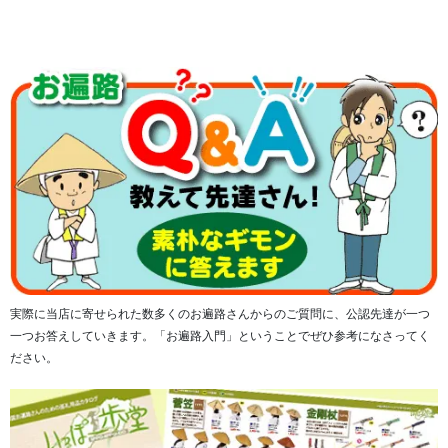
されることをおススメします。
足幅「E」「2E」「3E」「4E」「F」の4種類からお選びい
ただけます。
※歩き遍路に使用される場合は、「3E」「4E」「F」がオ
ススメです。
実際に当店に寄せられた数多くのお遍路さんからのご質問に、公認先達が一つ
一つお答えしていきます。「お遍路入門」ということでぜひ参考になさってく
ださい。