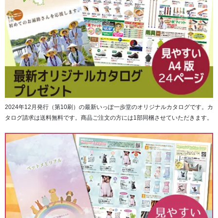
■「ODスペシャル 3」の特徴
１）フィッティング強化とウィズ対応の拡大(Eウィズの追
加)
2024年12月発行（第10刷）の最新いっぽ一歩堂のオリジナルカタログです。カ
タログ請求は送料無料です。商品ご注文の方には1部同梱させていただきます。