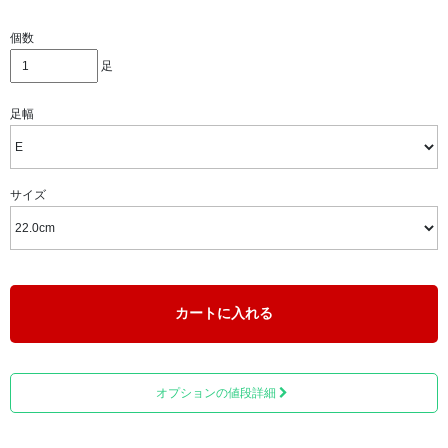
ミズノウォーキングシューズの原点にして最高傑作をここ
個数
に。
足
歩き遍路の経験者であり、靴の専門家がオススメするウォ
ーキングシューズです。
足幅
サイズ
カートに入れる
オプションの値段詳細