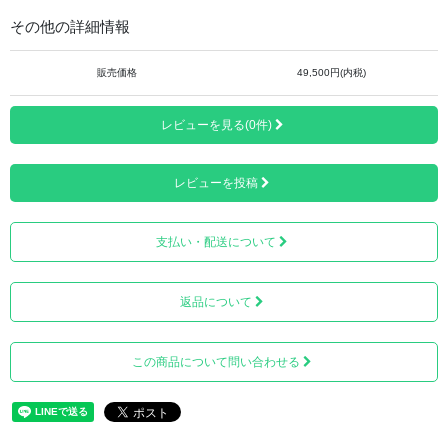
この商品は「完全受注生産」のため、通常はご注文いただ
その他の詳細情報
いた日よりお渡しするまで最低5週間かかる商品です。（ご
注文後は、返品・交換はできませんので何卒ご了承くださ
いませ）
販売価格
49,500円(内税)
レビューを見る(0件)
レビューを投稿
「足長（サイズ）」「足幅」をご指定ください。
支払い・配送について
返品について
この商品について問い合わせる
サイズは、22.5～27.5cm（0.5cm刻み）となります。
※通常の靴のサイズより、0.5～1.0㎝ 大きいサイズを使用