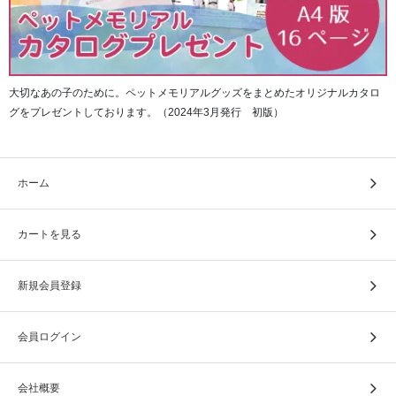
フィッティングを特に強化。足型の変化に対応し、Eウィズ
大切なあの子のために。ペットメモリアルグッズをまとめたオリジナルカタロ
を追加。
⇒アッパーパターンの見直しと踵の周りの形状見直し/女性
グをプレゼントしております。（2024年3月発行 初版）
客の増加や足型変化に対応
★ホールド感UPのために
ホーム
・パイピングを活用することでホールドパーツの安定性を
向上
カートを見る
・かかとの厚みや履き口のスポンジ量等を見直すことで、
踵のフィット感をこれまで以上に向上
・アッパーパターンや裏材等を見直すことで、前足部上部
新規会員登録
の空間を減少させて、フィット感向上
２）Wgripアウトソールにより、濡れた路面でも安心感のあ
会員ログイン
る設計
会社概要