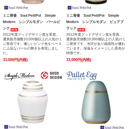
ミニ骨壷 Soul PetitPot Simple
ミニ骨壷 Soul PetitPot Simple
Modern シンプルモダン パールピ
Modern シンプルモダン ピュアブ
ンク
ラック
2012年度グッドデザイン賞を受賞。
2012年度グッドデザイン賞を受賞。
通算販売個数10,000個以上の人気のミ
通算販売個数10,000個以上の人気のミ
ニ骨壺です。優しいピンク色をベース
ニ骨壺です。光沢があり鏡面性が優れ
に上品なパールの輝きを表現しまし
ています。深遠をイメージした黒色が
た。
特徴です。
33,000円(内税)
33,000円(内税)