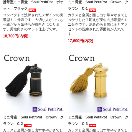
携帯型ミニ骨壷 Soul PetitPot ポケ
ミニ骨壷 Soul PetitPot Crown ク
ット ブラック
ラウン C-1
コンパクトで洗練されたデザインの携
ガラスと金属が醸し出す華やかさでし
帯型ミニ骨壺です。大切な人がいつも
っかりした手応えが安心の携帯型のミ
一緒だから気持ちが前向きになりま
ニ骨壺です。深みのある黒に金とアク
す。男性向きのマット仕上げです。
セントの洗練された雰囲気が人気で
す。
18,700円(内税)
17,600円(内税)
ミニ骨壷 Soul PetitPot Crown ク
ミニ骨壷 Soul PetitPot Crown ク
ラウン C-2
ラウン C-3
ガラスと金属が醸し出す華やかさでし
ガラスと金属が醸し出す華やかさでし