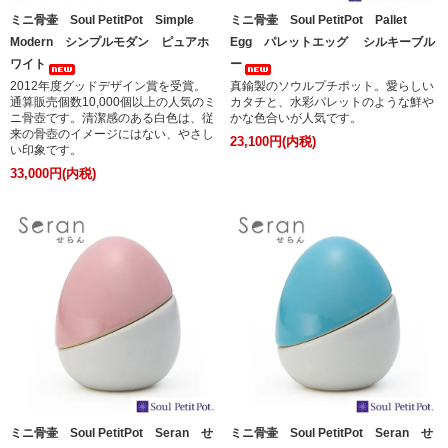
ミニ骨壷 Soul PetitPot Simple
ミニ骨壷 Soul PetitPot Pallet
Modern シンプルモダン ピュアホ
Egg パレットエッグ シルキーブル
ワイト
ー
2012年度グッドデザイン賞を受賞。
真鍮製のソウルプチポット。愛らしい
通算販売個数10,000個以上の人気のミ
カタチと、水彩パレットのような鮮や
ニ骨壺です。清潔感のある白色は、従
かな色合いが人気です。
来の骨壺のイメージにはない、やさし
23,100円(内税)
い印象です。
33,000円(内税)
ミニ骨壷 Soul PetitPot Seran せ
ミニ骨壷 Soul PetitPot Seran せ