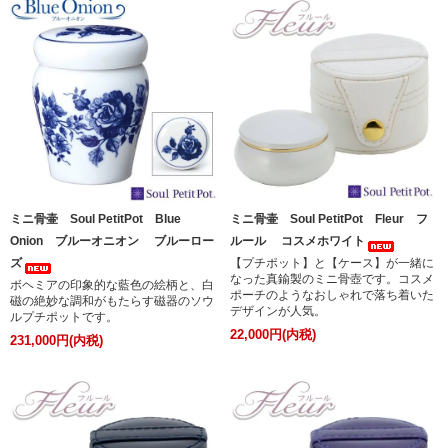
ミニ骨壷 Soul PetitPot Blue
ミニ骨壷 Soul PetitPot Fleur フ
Onion ブルーオニオン ブルーロー
ルール コスメホワイト
ズ
【プチポット】と【ケース】が一緒に
なった真鍮製のミニ骨壺です。コスメ
ボヘミアの印象的な藍色の絵柄と、白
ポーチのようなおしゃれで落ち着いた
磁の絶妙な調和がもたらす磁器のソウ
デザインが人気。
ルプチポットです。
22,000円(内税)
231,000円(内税)