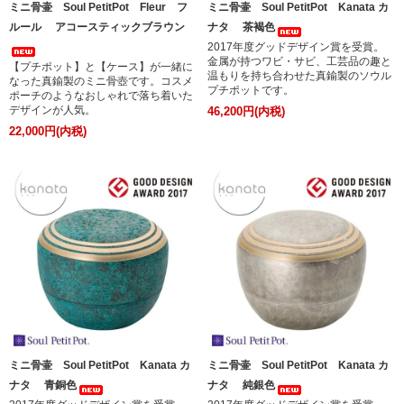
ミニ骨壷 Soul PetitPot Fleur フ
ミニ骨壷 Soul PetitPot Kanata カ
ルール アコースティックブラウン
ナタ 茶褐色
2017年度グッドデザイン賞を受賞。
金属が持つワビ・サビ、工芸品の趣と
【プチポット】と【ケース】が一緒に
温もりを持ち合わせた真鍮製のソウル
なった真鍮製のミニ骨壺です。コスメ
プチポットです。
ポーチのようなおしゃれで落ち着いた
デザインが人気。
46,200円(内税)
22,000円(内税)
ミニ骨壷 Soul PetitPot Kanata カ
ミニ骨壷 Soul PetitPot Kanata カ
ナタ 青銅色
ナタ 純銀色