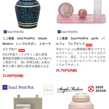
ミニ骨壷 Soul PetitPot Simple
ミニ骨壷 Soul PetitPot parfe パ
Modern シンプルモダン スターラ
ルフェ フレアピンク
イトブルー
浮きたつような透明感が際立つアクリ
ルステージに、コンパクトサイズのプ
2012年度グッドデザイン賞を受賞。
チポット、花立、フォトフレームがセ
通算販売個数10,000個以上の人気のミ
ットになったオールインワンタイプの
ニ骨壺です。 深い空間を感じる青が、
ソウルプチポット。
夜空と輝く満天の星空を連想させま
す。
24,750円(内税)
33,000円(内税)