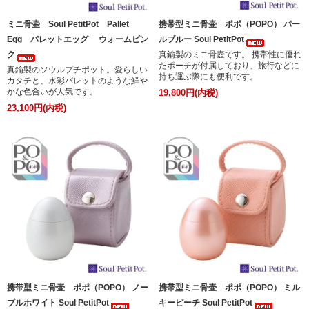
ミニ骨壷 Soul PetitPot Pallet
携帯型ミニ骨壷 ポポ（POPO） パー
Egg パレットエッグ ウォームピン
ルブルー Soul PetitPot
ク
真鍮製のミニ骨壺です。 携帯性に優れ
たポーチが付属しており、旅行などに
真鍮製のソウルプチポット。愛らしい
持ち運ぶ際にも便利です。
カタチと、水彩パレットのような鮮や
かな色合いが人気です。
19,800円(内税)
23,100円(内税)
携帯型ミニ骨壷 ポポ（POPO） ノー
携帯型ミニ骨壷 ポポ（POPO） ミル
ブルホワイト Soul PetitPot
キーピーチ Soul PetitPot