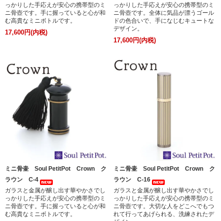
っかりした手応えが安心の携帯型のミ
っかりした手応えが安心の携帯型のミ
ニ骨壺です。手に握っていると心が和
ニ骨壺です。全体に気品が漂うゴール
む高貴なミニボトルです。
ドの色合いで、手になじむキュートな
デザイン。
17,600円(内税)
17,600円(内税)
ミニ骨壷 Soul PetitPot Crown ク
ミニ骨壷 Soul PetitPot Crown ク
ラウン C-4
ラウン C-16
ガラスと金属が醸し出す華やかさでし
ガラスと金属が醸し出す華やかさでし
っかりした手応えが安心の携帯型のミ
っかりした手応えが安心の携帯型のミ
ニ骨壺です。手に握っていると心が和
ニ骨壺です。大切な人をどこへでもつ
む高貴なミニボトルです。
れて行ってあげられる、洗練されたデ