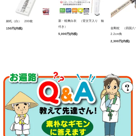
新・軽爽白衣 （背文字入り 袖
納札（白） 200枚
付き）
金剛杖 （四国
150円(内税)
5,000円(内税)
2.2cm角
2,300円(内税)
輪袈裟を外すときには下に直接置かず、必ず上座や机の上
に置き、お手洗いや食事の際は必ず取り外すのがマナーと
されています。
■重量＝約48g