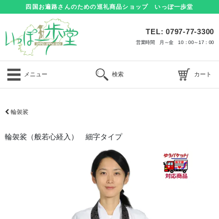
四国お遍路さんのための巡礼商品ショップ いっぽ一歩堂
TEL: 0797-77-3300
営業時間 月～金 10：00～17：00
メニュー
検索
カート
輪袈裟
輪袈裟（般若心経入） 細字タイプ