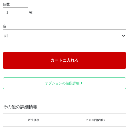
個数
枚
■輪袈裟（般若心経入） 細字タイプ 赤色
色
四国八十八ヶ所・四国別格二十霊場お遍路以外にも、西国
三十三ヶ所・坂東札所・秩父札所等の観音霊場巡礼と幅広
くご利用いただけます。
カートに入れる
オプションの値段詳細
その他の詳細情報
販売価格
2,000円(内税)