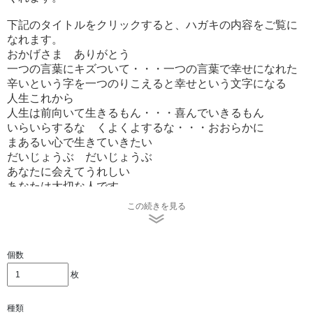
下記のタイトルをクリックすると、ハガキの内容をご覧に
なれます。
おかげさま ありがとう
一つの言葉にキズついて・・・一つの言葉で幸せになれた
辛いという字を一つのりこえると幸せという文字になる
人生これから
人生は前向いて生きるもん・・・喜んでいきるもん
いらいらするな くよくよするな・・・おおらかに
まあるい心で生きていきたい
だいじょうぶ だいじょうぶ
あなたに会えてうれしい
あなたは大切な人です
一人じゃないよ
この続きを見る
今日はなんだかいい日になりそう
君には人にないものきっとある
みんな元気で幸せに
個数
届きましたありがとう
やさしさをありがとう
枚
ありがとう
悔いのない日を作っていこう
種類