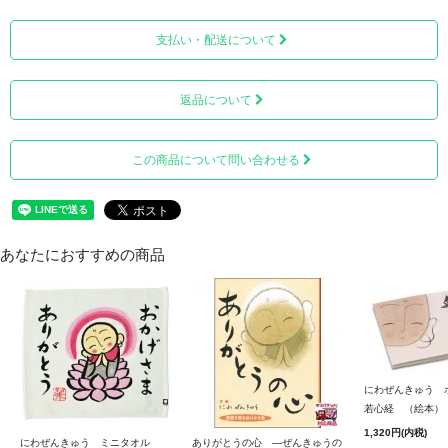
支払い・配送について
返品について
この商品について問い合わせる
一つの言葉にキズついて・・・一つの言葉で幸せになれた
あなたにおすすめの商品
にわぜんきゅう 
若心経 （絵本）
1,320円(内税)
にわぜんきゅう ミニタオル
ありがとうの心 ―ぜんきゅうの