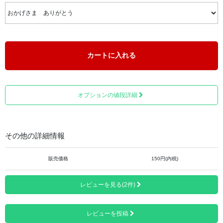
おめでとう
夫という字は二人と書く・・・妻は一番ヨい女性と書く
太陽だって、水だって、空気だって・・・ただ、ありがと
う
いいことした分だけいい顔になる
君は君の道を行けばいい
カートに入れる
幸せにすれば幸せになれる
雨の日には雨と遊ぼう・・・みんないい日
一緒に泣いて、一緒に笑って、一緒に歩こう
オプションの値段詳細
おかげさま ありがとう
その他の詳細情報
販売価格
150円(内税)
レビューを見る(2件)
レビューを投稿