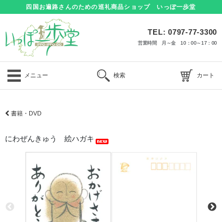
四国お遍路さんのための巡礼商品ショップ いっぽ一歩堂
TEL: 0797-77-3300
営業時間 月～金 10：00～17：00
メニュー
検索
カート
書籍・DVD
にわぜんきゅう 絵ハガキ