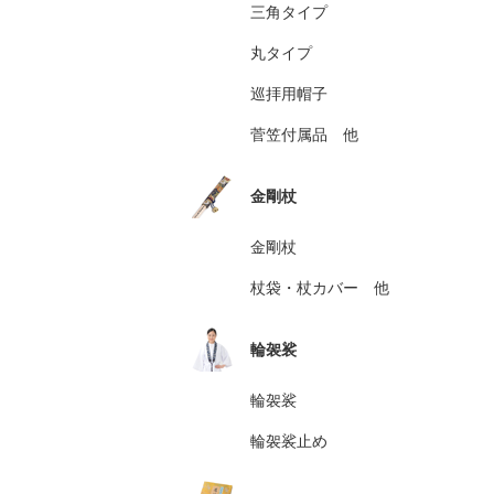
三角タイプ
丸タイプ
巡拝用帽子
菅笠付属品 他
金剛杖
金剛杖
杖袋・杖カバー 他
輪袈裟
輪袈裟
輪袈裟止め