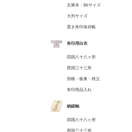
文庫本・B6サイズ
大判サイズ
置き朱印保存帳
朱印用白衣
四国八十八ヶ所
西国三十三所
別格・板東・秩父
朱印用品入れ
納経軸
四国八十八ヶ所
西国三十三所