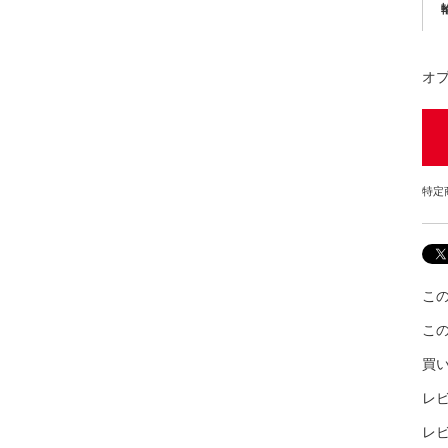
オ
特定
こ
こ
買
レビ
レ