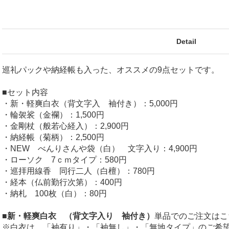
Detail
巡礼パックや納経帳も入った、オススメの9点セットです。
■セット内容
・新・軽爽白衣（背文字入 袖付き）：5,000円
・輪袈裟（金襴）：1,500円
・金剛杖（般若心経入）：2,900円
・納経帳（菊柄）：2,500円
・NEW べんりさんや袋（白） 文字入り：4,900円
・ローソク 7ｃｍタイプ：580円
・巡拝用線香 同行二人（白檀）：780円
・経本（仏前勤行次第）：400円
・納札 100枚（白）：80円
■新・軽爽白衣 （背文字入り 袖付き）
単品でのご注文はこ
※白衣は、「袖有り」・「袖無し」・「無地タイプ」のご希