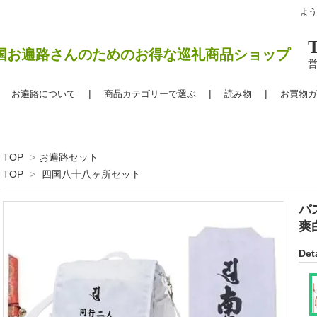
よ
国お遍路さんのためのお得な巡礼商品ショップ
営
お遍路について
商品カテゴリーで選ぶ
読み物
お買物ガ
TOP
>
お遍路セット
TOP
>
四国八十八ヶ所セット
バ
爽
Deta