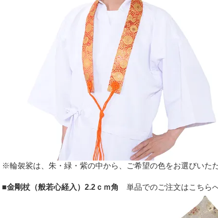
※輪袈裟は、朱・緑・紫の中から、ご希望の色をお選びいた
■金剛杖（般若心経入）2.2ｃｍ角
単品でのご注文はこちら