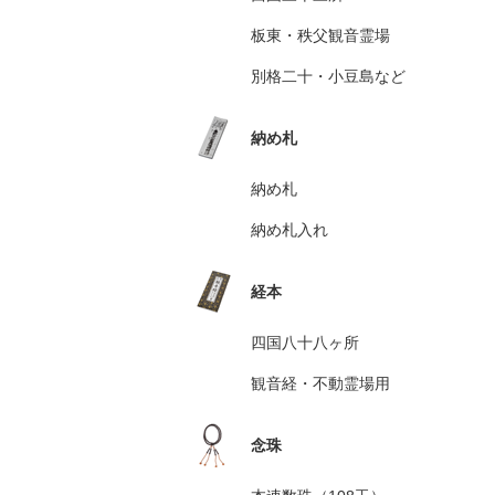
板東・秩父観音霊場
別格二十・小豆島など
納め札
納め札
納め札入れ
経本
四国八十八ヶ所
観音経・不動霊場用
念珠