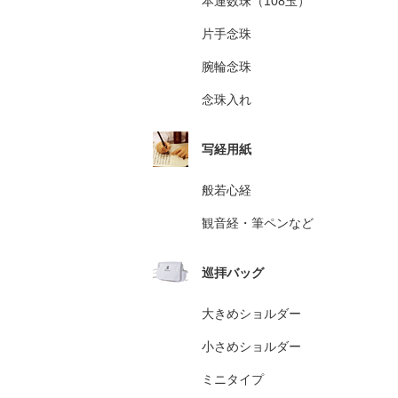
本連数珠（108玉）
片手念珠
腕輪念珠
念珠入れ
写経用紙
般若心経
観音経・筆ペンなど
巡拝バッグ
大きめショルダー
小さめショルダー
ミニタイプ