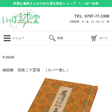
四国お遍路さんのための巡礼商品ショップ いっぽ一歩堂
TEL: 0797-77-3300
営業時間 月～金 10：00～17：00
メニュー
検索
カート
納経帳
納経帳 別格二十霊場 （カバー無し）