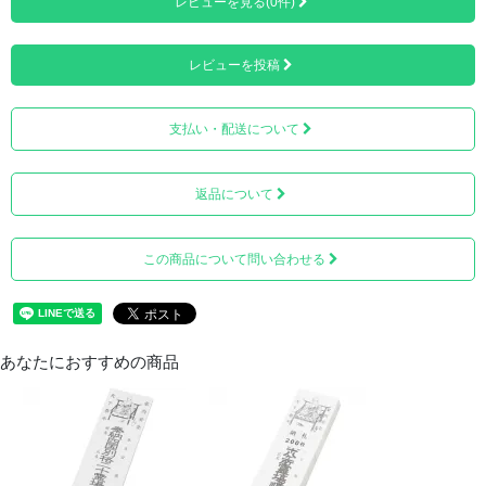
レビューを見る(0件)
レビューを投稿
■納経帳 別格二十霊場（朱）
1ページ目に弘法大師が描かれており、3ページ目には高野
支払い・配送について
山金剛峯寺のご詠歌とご朱印ページが綴じられています。
返品について
この商品について問い合わせる
あなたにおすすめの商品