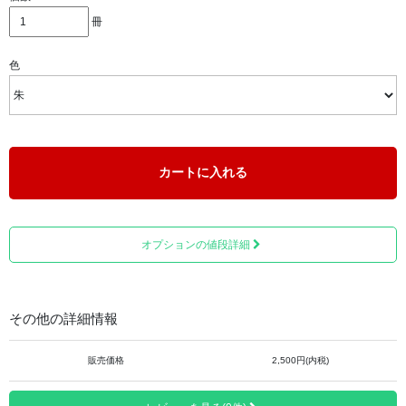
冊
色
■納経帳 別格二十霊場（平安柄）
カートに入れる
オプションの値段詳細
その他の詳細情報
販売価格
2,500円(内税)