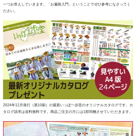
一つお答えしていきます。「お遍路入門」ということでぜひ参考になさってく
ださい。
その後に続いて、四国別格霊場第1番「大山寺」から第20番
「大瀧寺」までの20ヶ寺のご本尊・ご詠歌が書かれたご朱
印ページが綴じられています。
2024年12月発行（第10刷）の最新いっぽ一歩堂のオリジナルカタログです。カ
タログ請求は送料無料です。商品ご注文の方には1部同梱させていただきます。