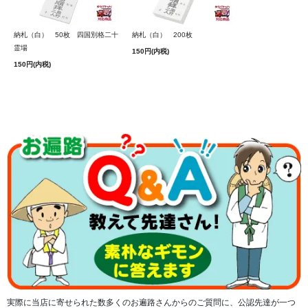
納札（白） 50枚 四国別格二十
納札（白） 200枚
霊場
150円(内税)
150円(内税)
4ページ目には京都の教王護国寺（東寺）のご詠歌とご朱印
ページが綴じられています。
実際に当店に寄せられた数多くのお遍路さんからのご質問に、公認先達が一つ