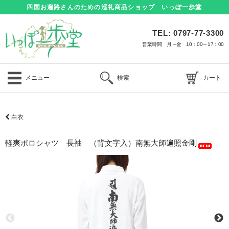
四国お遍路さんのための巡礼商品ショップ いっぽ一歩堂
TEL: 0797-77-3300
営業時間 月～金 10：00～17：00
メニュー
検索
カート
白衣
軽爽ポロシャツ 長袖 （背文字入）南無大師遍照金剛