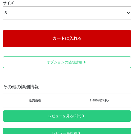
サイズ
カートに入れる
オプションの値段詳細
カラーは、「ホワイト」のみとなります。
その他の詳細情報
■素材＝ポリエステル 100％ 鹿の子
販売価格
2,980円(内税)
■重量＝約275g
レビューを見る(2件)
レビューを投稿