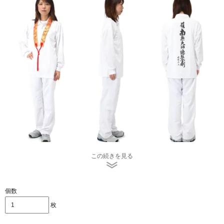
この続きを見る
背中には「南無大師遍照金剛（なむだいしへんじょうこん
ごう）」と「同行二人（どうぎょうににん）」の文字が印
刷されています。
個数
枚