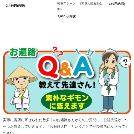
軽爽Ｔシャツ （南無大師遍照金
150円(内税)
2,480円(内税)
剛）
2,000円(内税)
実際に当店に寄せられた数多くのお遍路さんからのご質問に、公認先達が一つ
一つお答えしていきます。「お遍路入門」ということでぜひ参考になさってく
ださい。