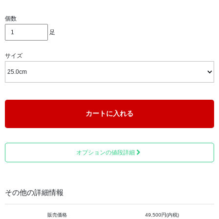
ミズノウォーキングシューズの原点にして最高傑作をここ
個数
に。
足
歩き遍路の経験者であり、靴の専門家がオススメするウォ
ーキングシューズです。
サイズ
足幅が「F」と男性向けになっております。
足幅が大きい方や、甲が高い方には、特にお勧めです。革
がやわらかいので、ご好評いただいております。
カートに入れる
この商品は「完全受注生産」のため、通常はご注文いただ
いた日よりお渡しするまで最低一ヶ月かかる商品ですが、
歩き遍路専用として特別に在庫しておりますので、
すぐに
お届けすることが可能です。
オプションの値段詳細
通常は、ご注文日の翌営業日に出荷させていただきます。
（状況によっては即日出荷も可能です。ご希望があれば事
前にご連絡ください）
その他の詳細情報
※通常の靴のサイズより、0.5～1.0㎝ 大きいサイズを使用
販売価格
49,500円(内税)
されることをおススメします。