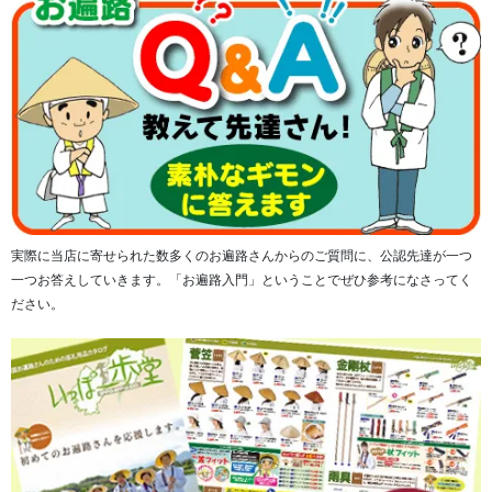
■「ODスペシャル 3」の特徴
実際に当店に寄せられた数多くのお遍路さんからのご質問に、公認先達が一つ
１）フィッティング強化とウィズ対応の拡大(Eウィズの追
一つお答えしていきます。「お遍路入門」ということでぜひ参考になさってく
加)
ださい。