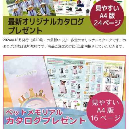
フィッティングを特に強化。足型の変化に対応し、Eウィズ
2024年12月発行（第10刷）の最新いっぽ一歩堂のオリジナルカタログです。カ
を追加。
タログ請求は送料無料です。商品ご注文の方には1部同梱させていただきます。
⇒アッパーパターンの見直しと踵の周りの形状見直し/女性
客の増加や足型変化に対応
★ホールド感UPのために
・パイピングを活用することでホールドパーツの安定性を
向上
・かかとの厚みや履き口のスポンジ量等を見直すことで、
踵のフィット感をこれまで以上に向上
・アッパーパターンや裏材等を見直すことで、前足部上部
の空間を減少させて、フィット感向上
２）Wgripアウトソールにより、濡れた路面でも安心感のあ
る設計