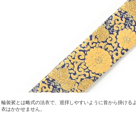
輪袈裟とは略式の法衣で、巡拝しやすいように首から掛ける
衣はかかせません。