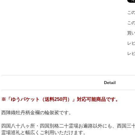
こ
こ
買
レビ
レ
Detail
※「ゆうパケット（送料250円）」対応可能商品です。
西陣織牡丹柄金襴の輪袈裟です。
四国八十八ヶ所・四国別格二十霊場お遍路以外にも、西国三
霊場巡礼と幅広くご利用いただけます。