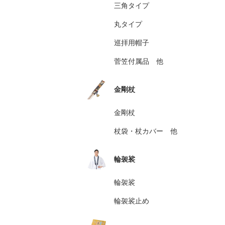
三角タイプ
丸タイプ
巡拝用帽子
菅笠付属品 他
金剛杖
金剛杖
杖袋・杖カバー 他
輪袈裟
輪袈裟
輪袈裟止め