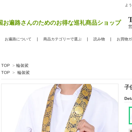
よ
国お遍路さんのためのお得な巡礼商品ショップ
営
お遍路について
商品カテゴリーで選ぶ
読み物
お買物ガ
TOP
>
輪袈裟
TOP
>
輪袈裟
子
Deta