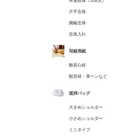
本連数珠（108玉）
片手念珠
腕輪念珠
念珠入れ
写経用紙
般若心経
観音経・筆ペンなど
巡拝バッグ
大きめショルダー
小さめショルダー
ミニタイプ