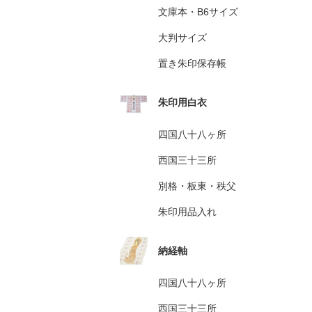
文庫本・B6サイズ
大判サイズ
置き朱印保存帳
朱印用白衣
四国八十八ヶ所
西国三十三所
別格・板東・秩父
朱印用品入れ
納経軸
四国八十八ヶ所
西国三十三所