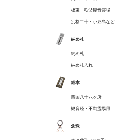
板東・秩父観音霊場
別格二十・小豆島など
納め札
納め札
納め札入れ
経本
四国八十八ヶ所
観音経・不動霊場用
念珠