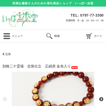
四国お遍路さんのための巡礼商品ショップ いっぽ一歩堂
TEL: 0797-77-3300
営業時間 月～金 10：00～17：00
メニュー
検索
カート
念珠
別格二十霊場 念珠仕立 正絹房 金糸入り