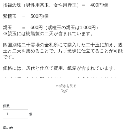
招福念珠（男性用茶玉、女性用赤玉）＝ 400円/個
紫檀玉 ＝ 500円/個
親玉 ＝ 600円（紫檀玉の親玉は1,000円）
※親玉には樹脂製の二天が含まれています。
四国別格二十霊場の全札所にて購入した二十玉に加え、親
玉と二天を集めることで、片手念珠に仕立てることが可能
です。
価格には、房代と仕立て費用、紙箱が含まれています。
まずは房の色をお選びください。（金糸入りとなります）
この続きを見る
■珊瑚 金糸入り
個数
個
房の色