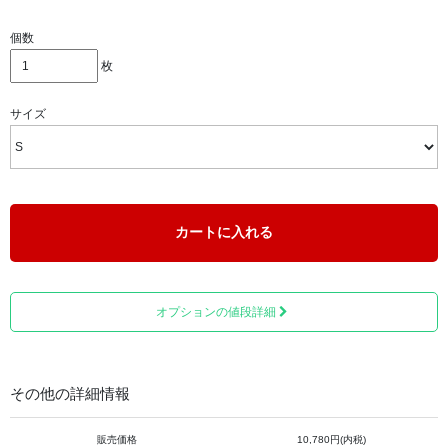
個数
枚
※上写真のモデルさんの身長175cmで、Mサイズ着用
サイズ
ゆったりとした着心地で、リラックスウエアや作業着とし
て幅広く活躍します。
カートに入れる
オプションの値段詳細
その他の詳細情報
販売価格
10,780円(内税)