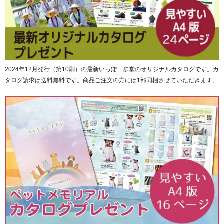
一般的なナイロンに比べて引き裂き強度が2倍、摩耗強度で
2～2.5倍の強さをもつ高強力ナイロンスパン糸を使用した
バリスパン®。コットンのようなさらさらとした風合いを持
2024年12月発行（第10刷）の最新いっぽ一歩堂のオリジナルカタログです。カ
ちながら非常に耐久性が高く、速乾性・防汚性にも優れて
タログ請求は送料無料です。商品ご注文の方には1部同梱させていただきます。
います。
■袖口は簡単に絞れるサムエシステム