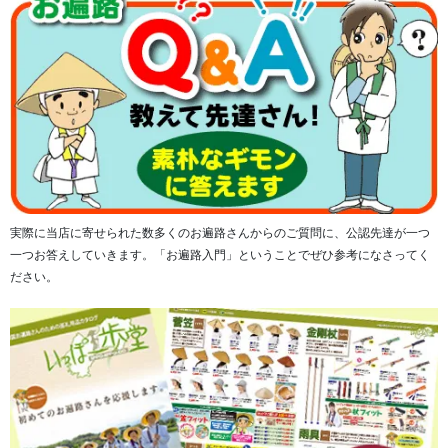
カラーは、「ネイビー(BKNV)」のみとなります。
実際に当店に寄せられた数多くのお遍路さんからのご質問に、公認先達が一つ
一つお答えしていきます。「お遍路入門」ということでぜひ参考になさってく
ウエストはひもでフィット感の調節が可能です。
ださい。
■高強度素材バリスパン®