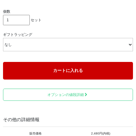
個数
セット
ギフトラッピング
チャームの部分は、天然石をあしらった作りで、一つ一つ
カートに入れる
心を込めて国内でハンドメイドにこだわって作られており
ます。
1月の誕生色は「レッドパープル」です。
オプションの値段詳細
「あふれる想い気持ちを前向きに」という意味が込められ
ております。
その他の詳細情報
販売価格
2,480円(内税)