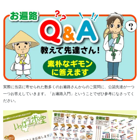
チャームの部分の天然石は、フォスフォシデライト、水
晶、カルセドニーをあしらっております。
■チャームの天然石の意味
フォスフォシデライト・・・「精神的な疲れを癒す」
実際に当店に寄せられた数多くのお遍路さんからのご質問に、公認先達が一つ
水晶・・・「癒し」
一つお答えしていきます。「お遍路入門」ということでぜひ参考になさってく
カルセドニー・・・「深く優しい癒し、絆」
ださい。
Hand Memorial（ハンドメモリアル）は、手のひら
（Hand）に想い（Memorial）を収めることのできるサイズ
になっております。