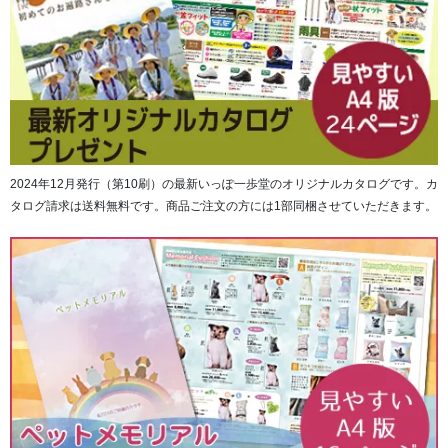
「手のひらの中に想いを納めてずっと一緒に」という気持
ちと、「大好きなあなたの笑顔をいつまでも」という想い
を込めて生まれました。
2024年12月発行（第10刷）の最新いっぽ一歩堂のオリジナルカタログです。カ
タログ請求は送料無料です。商品ご注文の方には1部同梱させていただきます。
遺骨カプセルとは、ご遺骨やご遺灰を分骨して納めること
ができます。