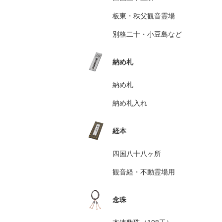
板東・秩父観音霊場
別格二十・小豆島など
納め札
納め札
納め札入れ
経本
四国八十八ヶ所
観音経・不動霊場用
念珠