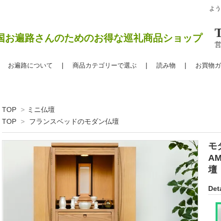
よ
国お遍路さんのためのお得な巡礼商品ショップ
営
お遍路について
商品カテゴリーで選ぶ
読み物
お買物ガ
TOP
>
ミニ仏壇
TOP
>
フランスベッドのモダン仏壇
モ
A
Deta