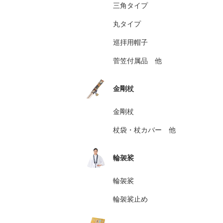
三角タイプ
丸タイプ
巡拝用帽子
菅笠付属品 他
金剛杖
金剛杖
杖袋・杖カバー 他
輪袈裟
輪袈裟
輪袈裟止め