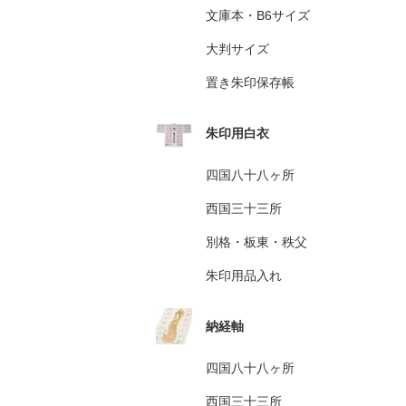
文庫本・B6サイズ
大判サイズ
置き朱印保存帳
朱印用白衣
四国八十八ヶ所
西国三十三所
別格・板東・秩父
朱印用品入れ
納経軸
四国八十八ヶ所
西国三十三所