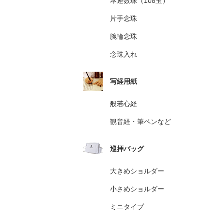
本連数珠（108玉）
片手念珠
腕輪念珠
念珠入れ
写経用紙
般若心経
観音経・筆ペンなど
巡拝バッグ
大きめショルダー
小さめショルダー
ミニタイプ