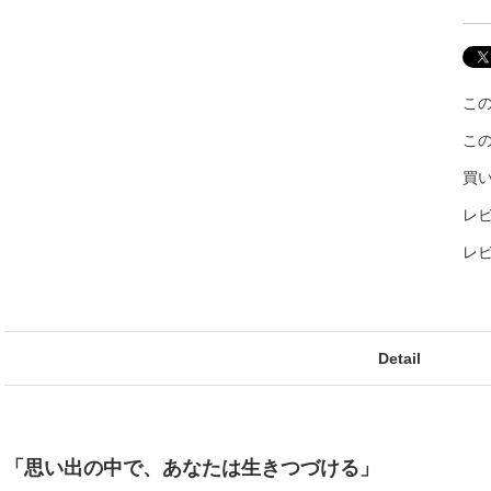
こ
こ
買
レビ
レ
Detail
「思い出の中で、あなたは生きつづける」