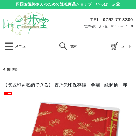
四国お遍路さんのための巡礼商品ショップ いっぽ一歩堂
TEL: 0797-77-3300
営業時間 月～金 10：00～17：00
メニュー
検索
カート
朱印帳
【御城印も収納できる】 置き朱印保存帳 金襴 縁起柄 赤