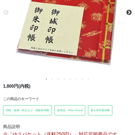
1,800円(内税)
この商品のキーワード
別格・坂東・秩父など 御影保存帳
新商品 New Arrival
置き朱印保存帳
商品説明
※「ゆうパケット（送料250円）」対応可能商品です。