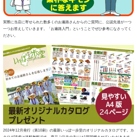
印帳・御城印帳・無地の3種類のシールとなります）
表紙に貼ってご使用いただくと便利です。
実際に当店に寄せられた数多くのお遍路さんからのご質問に、公認先達が一つ
一つお答えしていきます。「お遍路入門」ということでぜひ参考になさってく
ださい。
クリアポケット数は「30」あり、簡単に順番を入れ替えて
2024年12月発行（第10刷）の最新いっぽ一歩堂のオリジナルカタログです。カ
御朱印を綺麗に保管できるのが特長の一つです。使ってみ