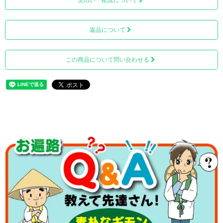
支払い・配送について
返品について
この商品について問い合わせる
※上画像は収納イメージです。本商品に御朱印は付属しておりません。
ご注意ください。
様々な大きさの御朱印・御城印を収納できるように、クリ
アポケットのサイズは
縦18ｃｍ×横13.5ｃｍ
としました。
また、納経・御朱印・御城印など多様な使用目的に合わせ
るために、「外題シール3枚」が付属しております。（御朱