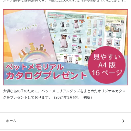
タログ請求は送料無料です。商品ご注文の方には1部同梱させていただきます。
ると非常に便利です。
大切なあの子のために。ペットメモリアルグッズをまとめたオリジナルカタロ
グをプレゼントしております。（2024年3月発行 初版）
御朱印と共に、寺院、神社においての拝観券や入場券、パ
ンフレットなどを保管すると、保管した際に参拝の思い出
がより一層、思い起こされることでしょう。
ホーム