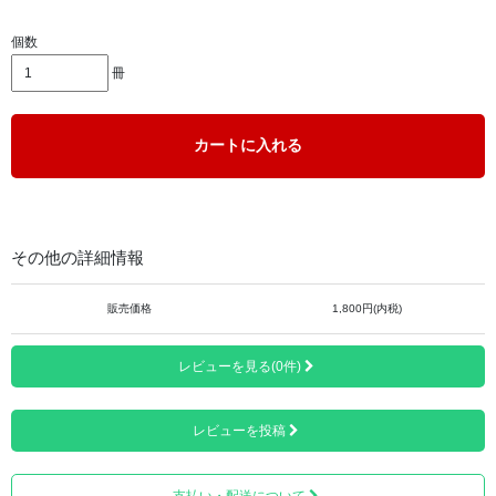
個数
冊
置き朱印をされる目的は、御朱印をされる寺院の方がご不
在である場合や、納経所・御朱印授与所が混雑することを
カートに入れる
避けるためともいわれており、最初から書置きのご朱印を
渡す形式にしているところもあります。
実は、紙でいただいた御朱印の保管方法、取り扱いに困ら
れる方も多いのです。
その他の詳細情報
紙でいただいた御朱印を、糊を使用して御朱印帳に貼りつ
販売価格
1,800円(内税)
ける方が多いのですが御朱印帳のサイズと合わないため
に、大切な御朱印に折り曲げたり、カットしなければうま
く貼り付けることができないという状況に直面することが
レビューを見る(0件)
あります。
そんな「書置きの御朱印を綺麗に保管したい！」というご
レビューを投稿
要望にお応えする、「置き朱印保存帳」です。