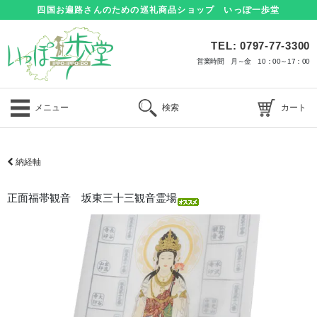
四国お遍路さんのための巡礼商品ショップ いっぽ一歩堂
TEL: 0797-77-3300
営業時間 月～金 10：00～17：00
メニュー
検索
カート
納経軸
正面福帯観音 坂東三十三観音霊場