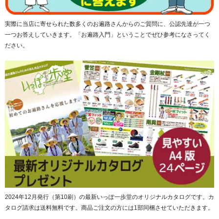
実際に当店に寄せられた数多くのお遍路さんからのご質問に、公認先達が一つ
一つお答えしていきます。「お遍路入門」ということでぜひ参考になさってく
ださい。
観音様を正面から描いた納経軸に向かい、手を合わせお勤
めをすると心が落ち着きます。
満願の後、表装を施し、家宝として代々大事に受け継ぐ一
品とされています。
2024年12月発行（第10刷）の最新いっぽ一歩堂のオリジナルカタログです。カ
タログ請求は送料無料です。商品ご注文の方には1部同梱させていただきます。