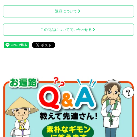
返品について
坂東三十三観音霊場第1番「杉本寺」から第33番「那古寺」
この商品について問い合わせる
までの33ヶ寺に加え、番外1ヶ寺のご宝印（ご朱印）欄が設
けられています。（計34マスとなります）