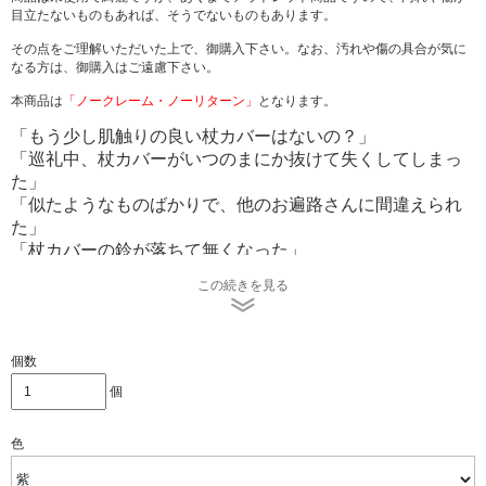
目立たないものもあれば、そうでないものもあります。
その点をご理解いただいた上で、御購入下さい。なお、汚れや傷の具合が気に
なる方は、御購入はご遠慮下さい。
本商品は
「ノークレーム・ノーリターン」
となります。
「もう少し肌触りの良い杖カバーはないの？」
「巡礼中、杖カバーがいつのまにか抜けて失くしてしまっ
た」
「似たようなものばかりで、他のお遍路さんに間違えられ
た」
「杖カバーの鈴が落ちて無くなった」
「杖カバーにお守りを付けたい」
この続きを見る
といったお遍路さんのご不満、ご要望を反映した、今まで
に無い機能的な杖カバーです。
個数
いっぽ一歩堂のオリジナルモデル
ですので、当店のみの販
個
売となっております。
色