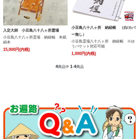
小豆島八十八ヶ所 納経帳 （白/カバ
入定大師 小豆島八十八ヶ所霊場
ー無し）
小豆島八十八ヶ所霊場 納経軸 本紙
小豆島霊場八十八ヶ所 納経帳 ※ゆ
絹本
うパケット対応可能
15,000円(内税)
1,000円(内税)
4
1
4
商品中
-
商品