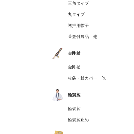
三角タイプ
丸タイプ
巡拝用帽子
菅笠付属品 他
金剛杖
金剛杖
杖袋・杖カバー 他
輪袈裟
輪袈裟
輪袈裟止め