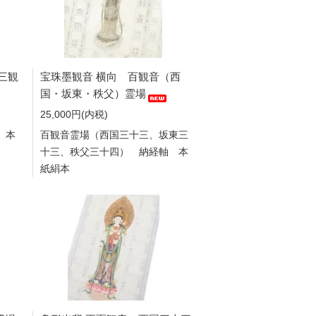
三観
宝珠墨観音 横向 百観音（西
国・坂東・秩父）霊場
25,000円(内税)
 本
百観音霊場（西国三十三、坂東三
十三、秩父三十四） 納経軸 本
紙絹本