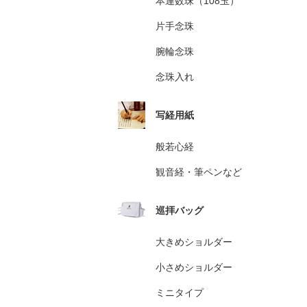
本連数珠（108玉）
片手念珠
腕輪念珠
念珠入れ
写経用紙
般若心経
観音経・筆ペンなど
巡拝バッグ
大きめショルダー
小さめショルダー
ミニタイプ