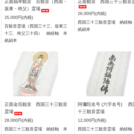
正面福帯観音 百観音（西国・
正面観音 西国三十三観音
坂東・秩父）霊場
26,000円(内税)
25,000円(内税)
西国三十三観音霊場 納経軸
百観音霊場（西国三十三、坂東三
紙絹本
十三、秩父三十四） 納経軸 本
紙絹本
正面金箔観音 西国三十三観音
阿彌陀名号 (六字名号) 西
霊場
十三観音霊場
28,000円(内税)
12,000円(内税)
西国三十三観音霊場 納経軸 本
西国三十三観音霊場 納経軸