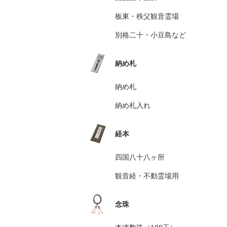
板東・秩父観音霊場
別格二十・小豆島など
納め札
納め札
納め札入れ
経本
四国八十八ヶ所
観音経・不動霊場用
念珠