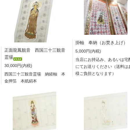
掛軸 奉納（お焚き上げ）
正面龍鳳観音 西国三十三観音
5,000円(内税)
霊場
当店にお持込み、あるいは宅
30,000円(内税)
にてお送りください（送料は
様ご負担となります）
西国三十三観音霊場 納経軸 本
金押箔 本紙絹本