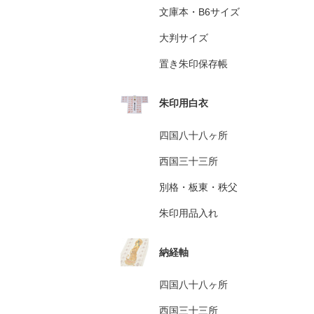
文庫本・B6サイズ
大判サイズ
置き朱印保存帳
朱印用白衣
四国八十八ヶ所
西国三十三所
別格・板東・秩父
朱印用品入れ
納経軸
四国八十八ヶ所
西国三十三所