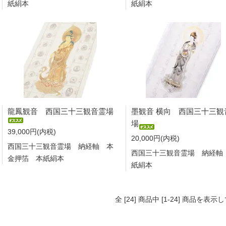
紙絹本
紙絹本
龍鳳観音 西国三十三観音霊場
墨観音 横向 西国三十三観
場
39,000円(内税)
20,000円(内税)
西国三十三観音霊場 納経軸 本
西国三十三観音霊場 納経軸
金押箔 本紙絹本
紙絹本
全 [24] 商品中 [1-24] 商品を表