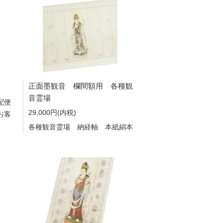
正面墨観音 欄間額用 各種観
音霊場
配便
29,000円(内税)
お客
各種観音霊場 納経軸 本紙絹本