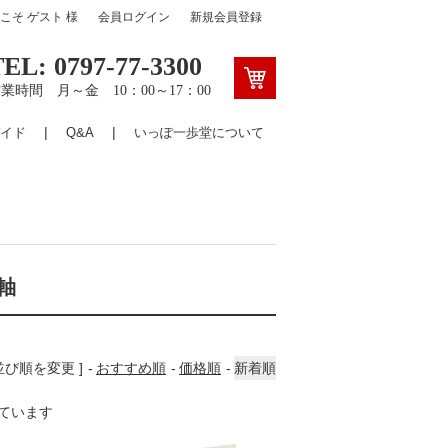
うこそ
ゲスト
様
会員ログイン
新規会員登録
TEL: 0797-77-3300
業時間 月～金 10：00～17：00
イド
Q&A
いっぽ一歩堂について
軸
 並び順を変更 ]
おすすめ順
価格順
新着順
示しています