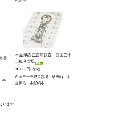
紙絹本
本金押箔 正面墨観音 西国三十
音霊
三観音霊場
36,000円(内税)
西国三十三観音霊場 納経軸 本
 本
金押箔 本紙絹本
示しています