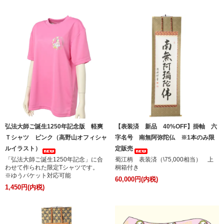
弘法大師ご誕生1250年記念版 軽爽
【表装済 新品 40%OFF】掛軸 六
Ｔシャツ ピンク（高野山オフィシャ
字名号 南無阿弥陀仏 ※1本のみ限
ルイラスト）
定販売
「弘法大師ご誕生1250年記念」に合
蜀江柄 表装済（\75,000相当） 上
わせて作られた限定Tシャツです。
桐箱付き
※ゆうパケット対応可能
60,000円(内税)
1,450円(内税)