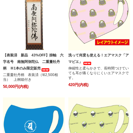
【表装済 新品 43%OFF】掛軸 六
洗って何度も使える！エアマスク「ア
字名号 南無阿弥陀仏 二重蔓牡丹
マビエ」
柄 ※1本のみ限定販売
伸縮性と柔らかさで、長時間つけてい
ても耳が痛くなりにくいエアマスクで
二重蔓牡丹柄 表装済（\62,500相
す。
当） 上桐箱付き
420円(内税)
50,000円(内税)