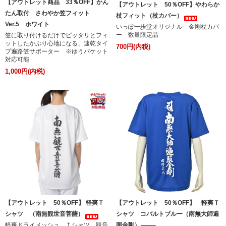
【アウトレット商品 33％OFF】かん
【アウトレット 50％OFF】やわらか
たん取付 さわやか笠フィット
杖フィット（杖カバー）
Ver.5 ホワイト
いっぽ一歩堂オリジナル 金剛杖カバ
ー 数量限定品
笠に取り付けるだけでピッタリとフィ
ットしたかぶり心地になる、速乾タイ
700円(内税)
プ遍路笠サポーター ※ゆうパケット
対応可能
1,000円(内税)
【アウトレット 50％OFF】 軽爽Ｔ
【アウトレット 50％OFF】 軽爽Ｔ
シャツ （南無観世音菩薩）
シャツ コバルトブルー（南無大師遍
軽爽ドライメッシュ Ｔシャツ 観音
照金剛）