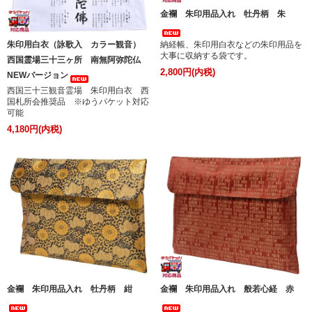
金襴 朱印用品入れ 牡丹柄 朱
納経帳、朱印用白衣などの朱印用品を
朱印用白衣（詠歌入 カラー観音）
大事に収納する袋です。
西国霊場三十三ヶ所 南無阿弥陀仏
2,800円(内税)
NEWバージョン
西国三十三観音霊場 朱印用白衣 西
国札所会推奨品 ※ゆうパケット対応
可能
4,180円(内税)
金襴 朱印用品入れ 牡丹柄 紺
金襴 朱印用品入れ 般若心経 赤