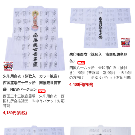
朱印用白衣（詠歌入 南無釈迦牟尼
仏）
四国八十八ヶ所 朱印用白衣（袖付
き） 禅宗（曹洞宗・臨済宗）・天台宗
朱印用白衣（詠歌入 カラー観音）
の方向け ※ゆうパケット対応可能
西国霊場三十三ヶ所 南無観世音菩
4,400円(内税)
薩 NEWバージョン
西国三十三観音霊場 朱印用白衣 西
国札所会推奨品 ※ゆうパケット対応
可能
4,180円(内税)