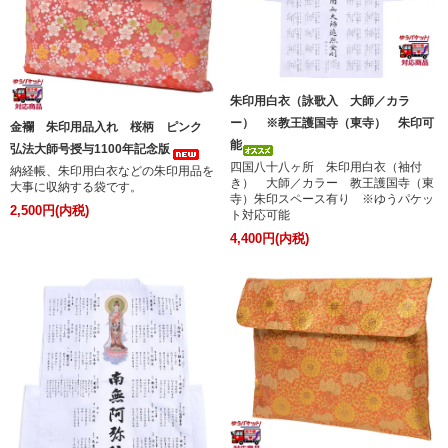
朱印用白衣（詠歌入 大師／カラ
ー） ※教王護国寺（東寺） 朱印可
金襴 朱印用品入れ 桜柄 ピンク
能
弘法大師号授与1100年記念版
四国八十八ヶ所 朱印用白衣（袖付
納経帳、朱印用白衣などの朱印用品を
き） 大師／カラー 教王護国寺（東
大事に収納する袋です。
寺）朱印スペース有り ※ゆうパケッ
2,500円(内税)
ト対応可能
4,400円(内税)