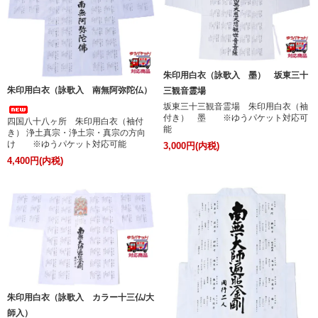
朱印用白衣（詠歌入 墨） 坂東三十
朱印用白衣（詠歌入 南無阿弥陀仏）
三観音霊場
坂東三十三観音霊場 朱印用白衣（袖
付き） 墨 ※ゆうパケット対応可
四国八十八ヶ所 朱印用白衣（袖付
能
き） 浄土真宗・浄土宗・真宗の方向
け ※ゆうパケット対応可能
3,000円(内税)
4,400円(内税)
朱印用白衣（詠歌入 カラー十三仏/大
師入）