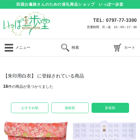
四国お遍路さんのための巡礼商品ショップ いっぽ一歩堂
TEL: 0797-77-3300
営業時間 月～金 10：00～17：00
メニュー
検索
カート
【朱印用白衣】 に登録されている商品
16
件の商品が見つかりました
おすすめ順
価格順
新着順