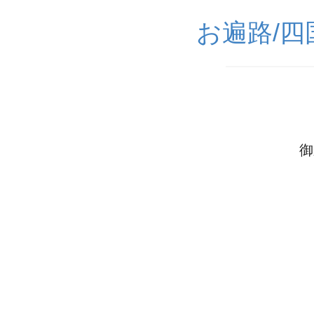
お遍路/
御