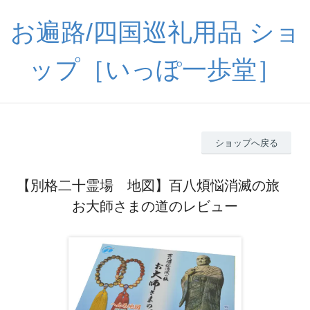
お遍路/四国巡礼用品 ショ
ップ［いっぽ一歩堂］
ショップへ戻る
【別格二十霊場 地図】百八煩悩消滅の旅
お大師さまの道のレビュー