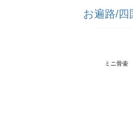
お遍路/
ミニ骨壷 