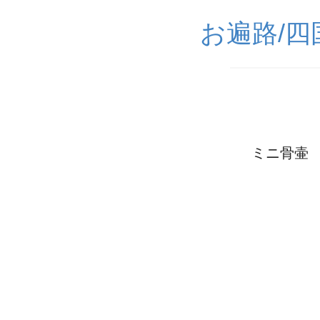
お遍路/
ミニ骨壷 