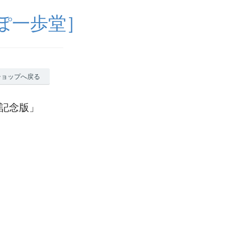
ぽ一歩堂］
ショップへ戻る
0年記念版」