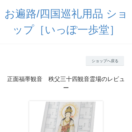
お遍路/四国巡礼用品 ショ
ップ［いっぽ一歩堂］
ショップへ戻る
正面福帯観音 秩父三十四観音霊場のレビュ
ー