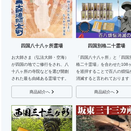
四国八十八ヶ所霊場
四国別格二十霊場
お大師さま（弘法大師・空海）
「四国八十八ヶ所」と「四国
が四国の地でご修行をされ、八
格二十霊場」を合わせた108
十八ヶ所の寺院などを選び開創
を巡拝することで百八の煩悩
された最も由緒ある霊場です。
消滅すると言われております
商品紹介へ
商品紹介へ