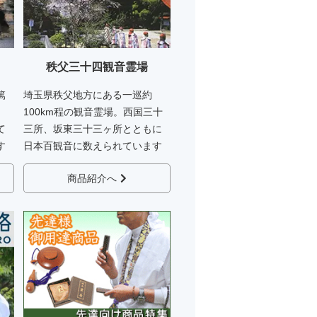
秩父三十四観音霊場
篤
埼玉県秩父地方にある一巡約
、
100km程の観音霊場。西国三十
て
三所、坂東三十三ヶ所とともに
す
日本百観音に数えられています
商品紹介へ