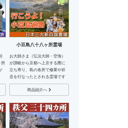
小豆島八十八ヶ所霊場
別
お大師さま（弘法大師・空海）
ヶ所
が讃岐から京都へ上京する際に
が
立ち寄り、島の各所で修業や祈
念を行なったとされる霊場です
商品紹介へ