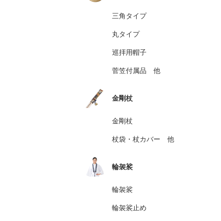
三角タイプ
丸タイプ
巡拝用帽子
菅笠付属品 他
金剛杖
金剛杖
杖袋・杖カバー 他
輪袈裟
輪袈裟
輪袈裟止め