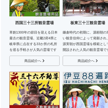
西国三十三所観音霊場
板東三十三観音霊場
草創1300年の節目を迎える日本
鎌倉時代の初期に、源頼朝の
最古の観音霊場。近畿2府4県と
い観音信仰によって発願され
岐阜県に点在する33か所の札所
源実朝が西国霊場を模範とし
を巡る手軽さが人気の霊場です
開設された人気の観音霊場で
商品紹介へ
商品紹介へ