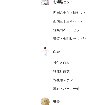
お遍路セット
四国八十八ヶ所セット
西国三十三所セット
軽爽白衣上下セット
菅笠・金剛杖セット他
白衣
袖付き白衣
袖無し白衣
巡礼用ズボン
滝衣・パーカー他
菅笠