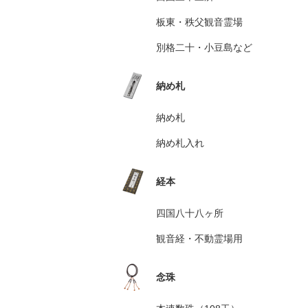
板東・秩父観音霊場
別格二十・小豆島など
納め札
納め札
納め札入れ
経本
四国八十八ヶ所
観音経・不動霊場用
念珠