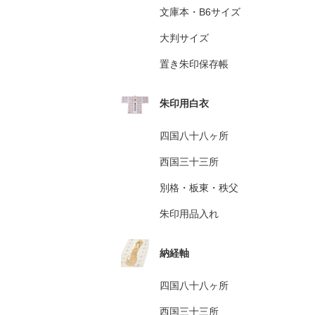
文庫本・B6サイズ
大判サイズ
置き朱印保存帳
朱印用白衣
四国八十八ヶ所
西国三十三所
別格・板東・秩父
朱印用品入れ
納経軸
四国八十八ヶ所
西国三十三所