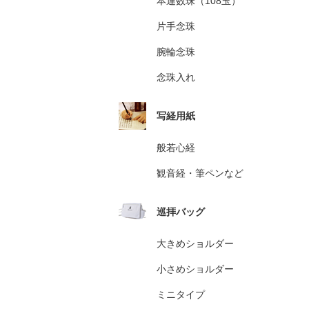
本連数珠（108玉）
片手念珠
腕輪念珠
念珠入れ
写経用紙
般若心経
観音経・筆ペンなど
巡拝バッグ
大きめショルダー
小さめショルダー
ミニタイプ