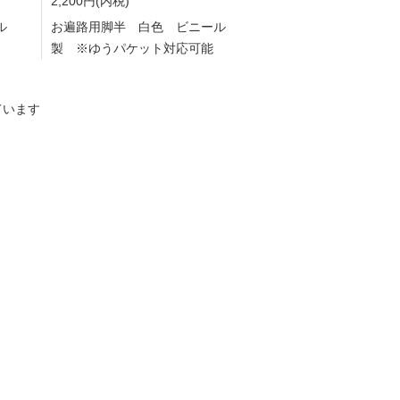
2,200円(内税)
ル
お遍路用脚半 白色 ビニール
製 ※ゆうパケット対応可能
しています