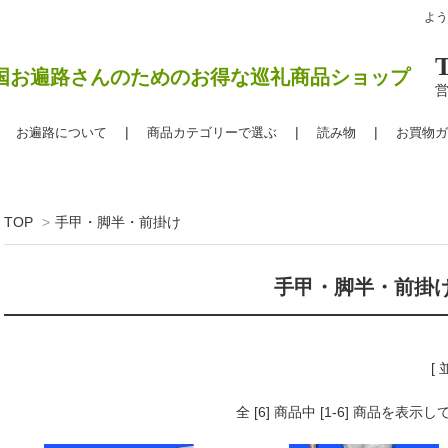
よ
国お遍路さんのためのお得な巡礼商品ショップ
営
お遍路について
商品カテゴリーで選ぶ
読み物
お買物ガ
TOP
>
手甲・脚半・前掛け
手甲・脚半・前掛
[
全 [6] 商品中 [1-6] 商品を表示