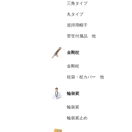
三角タイプ
丸タイプ
巡拝用帽子
菅笠付属品 他
金剛杖
金剛杖
杖袋・杖カバー 他
輪袈裟
輪袈裟
輪袈裟止め